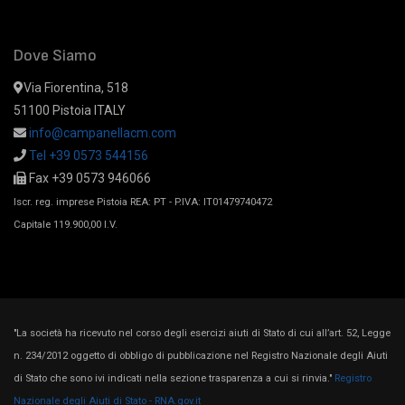
Dove Siamo
Via Fiorentina, 518
51100 Pistoia ITALY
info@campanellacm.com
Tel +39 0573 544156
Fax +39 0573 946066
Iscr. reg. imprese Pistoia REA: PT - P.IVA: IT01479740472
Capitale 119.900,00 I.V.
"La società ha ricevuto nel corso degli esercizi aiuti di Stato di cui all’art. 52, Legge
n. 234/2012 oggetto di obbligo di pubblicazione nel Registro Nazionale degli Aiuti
di Stato che sono ivi indicati nella sezione trasparenza a cui si rinvia."
Registro
Nazionale degli Aiuti di Stato - RNA.gov.it